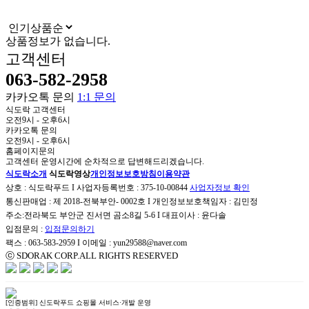
상품정보가 없습니다.
고객센터
063-582-2958
카카오톡 문의
1:1 문의
식도락 고객센터
오전9시 - 오후6시
카카오톡 문의
오전9시 - 오후6시
홈페이지문의
고객센터 운영시간에 순차적으로 답변해드리겠습니다.
식도락소개
식도락영상
개인정보보호방침
이용약관
상호 : 식도락푸드 I 사업자등록번호 : 375-10-00844
사업자정보 확인
통신판매업 : 제 2018-전북부안- 0002호 I 개인정보보호책임자 : 김민정
주소:전라북도 부안군 진서면 곰소8길 5-6 I 대표이사 : 윤다솔
입점문의 :
입점문의하기
팩스 : 063-583-2959 I 이메일 : yun29588@naver.com
ⓒ SDORAK CORP.ALL RIGHTS RESERVED
[인증범위] 신도락푸드 쇼핑몰 서비스·개발 운영